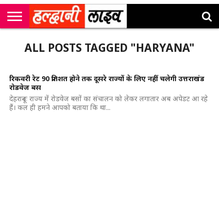
राष्ट्रीय
सी
उत्तराखंड
खेल
मनोरंजन
सम्पादकीय
जॉब
ALL POSTS TAGGED "HARYANA"
एम
न्यूज़
अलर्ट्स
कॉर्नर
रिकवरी रेट 90 प्रतिशत होने तक दूसरे राज्यों के लिए नहीं चलेगी उत्तराखंड
रोडवेज बस
देहरादूनः राज्य में रोडवेज बसों का संचालन को लेकर लगातार अब अपेडट आ रहे
हैं। कल ही हमने आपको बताया कि था...