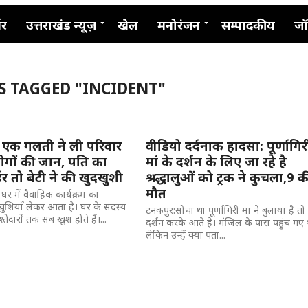
नर
उत्तराखंड न्यूज़
खेल
मनोरंजन
सम्पादकीय
जॉ
S TAGGED "INCIDENT"
ी एक गलती ने ली परिवार
वीडियो दर्दनाक हादसा: पूर्णागिर
लोगों की जान, पति का
मां के दर्शन के लिए जा रहे है
डर तो बेटी ने की खुदखुशी
श्रद्धालुओं को ट्रक ने कुचला,9 क
मौत
 घर में वैवाहिक कार्यक्रम का
शियाँ लेकर आता है। घर के सदस्य
टनकपुर:सोचा था पूर्णागिरी मां ने बुलाया है तो
्तेदारों तक सब खुश होते हैं।...
दर्शन करके आते है। मंजिल के पास पहुंच गए 
लेकिन उन्हें क्या पता...