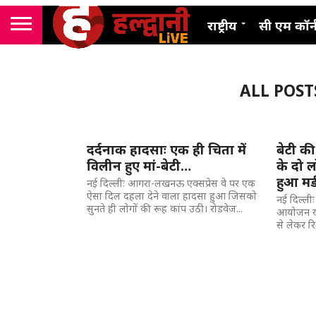
राष्ट्रीय
सी एम कॉर्
ALL POST
दर्दनाक हादसाः एक ही चिता में
बेटी क
विलीन हुए मां-बेटी…
के दो 
हुआ मर्
नई दिल्लीः आगरा-लखनऊ एक्सप्रेस वे पर एक
ऐसा दिल दहला देने वाला हादसा हुआ जिसको
नई दिल्लीः
सुनते ही लोगों की रूह कांप उठी। रोडवेज...
आयोजन खु
से लेकर रिश