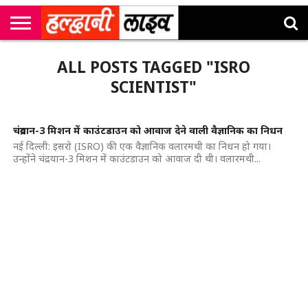
राष्ट्रीय
सी
उत्तराखंड
खेल
मनोरंजन
सम्पादकीय
जॉब
ALL POSTS TAGGED "ISRO
एम
न्यूज़
अलर्ट्स
कॉर्नर
SCIENTIST"
चंद्रयान-3 मिशन में काउंटडाउन को आवाज देने वाली वैज्ञानिक का निधन
नई दिल्ली: इसरो (ISRO) की एक वैज्ञानिक वलारमथी का निधन हो गया।
उन्होंने चंद्रयान-3 मिशन में काउंटडाउन को आवाज दी थी। वलारमथी...