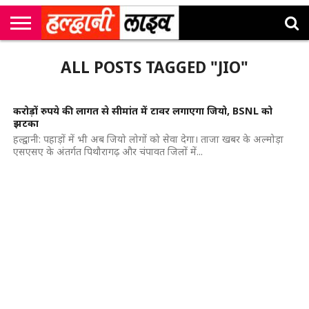
राष्ट्रीय
सी
उत्तराखंड
खेल
मनोरंजन
सम्पादकीय
जॉब
ALL POSTS TAGGED "JIO"
एम
न्यूज़
अलर्ट्स
कॉर्नर
करोड़ों रुपये की लागत से सीमांत में टावर लगाएगा जियो, BSNL को
झटका
हल्द्वानी: पहाड़ों में भी अब जियो लोगों को सेवा देगा। ताजा खबर के अल्मोड़ा
एसएसए के अंतर्गत पिथौरागढ़ और चंपावत जिलों में...