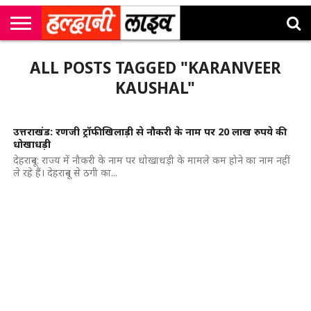
राष्ट्रीय
सी
उत्तराखंड
खेल
मनोरंजन
सम्पादकीय
जॉब
ALL POSTS TAGGED "KARANVEER
एम
न्यूज़
अलर्ट्स
कॉर्नर
KAUSHAL"
उत्तराखंड: रणजी ट्रॉफी खिलाड़ी से नौकरी के नाम पर 20 लाख रुपये की
धोखाधड़ी
देहरादून: राज्य में नौकरी के नाम पर धोखाधड़ी के मामले कम होने का नाम नहीं
ले रहे हैं। देहरादून से ठगी का...