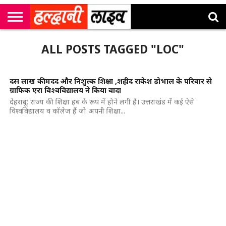
राष्ट्रीय
सी
उत्तराखंड
खेल
मनोरंजन
सम्पादकीय
जॉब
ALL POSTS TAGGED "LOC"
एम
न्यूज़
अलर्ट्स
कॉर्नर
दस लाख की मदद और निशुल्क शिक्षा ,शहीद राकेश डोभाल के परिवार से
ग्राफिक एरा विश्वविद्यालय ने किया वादा
देहरादून: राज्य की शिक्षा हब के रूप में होने लगी है। उत्तराखंड में कई ऐसे
विश्वविद्यालय व कॉलेज हैं जो अपनी शिक्षा...