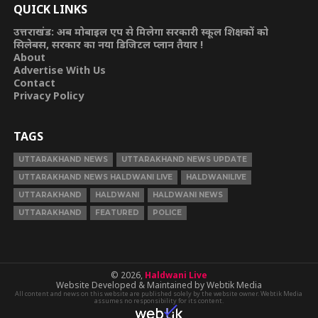
QUICK LINKS
उत्तराखंड: अब मोबाइल एप से मिलेगा सरकारी स्कूल शिक्षकों को
सिलेबस, सरकार का नया डिजिटल प्लान तैयार !
About
Advertise With Us
Contact
Privacy Policy
TAGS
UTTARAKHAND NEWS
UTTARAKHAND NEWS UPDATE
UTTARAKHAND NEWS HALDWANI LIVE
HALDWANILIVE
UTTARAKHAND
HALDWANI
HALDWANI NEWS
UTTARAKHAND
FEATURED
POLICE
© 2026,
Haldwani Live
Website Developed & Maintained by Webtik Media
All content and news on this website are published solely by the website owner. Webtik Media
assumes no responsibility for its content.