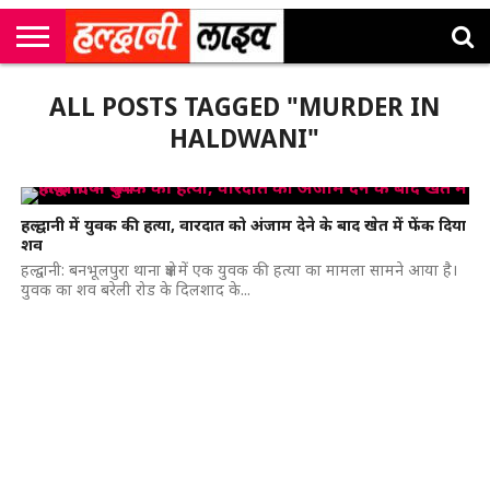
राष्ट्रीय
सी
उत्तराखंड
खेल
मनोरंजन
सम्पादकीय
जॉब
ALL POSTS TAGGED "MURDER IN
एम
न्यूज़
अलर्ट्स
कॉर्नर
HALDWANI"
हल्द्वानी में युवक की हत्या, वारदात को अंजाम देने के बाद खेत में फेंक दिया
शव
हल्द्वानी: बनभूलपुरा थाना क्षेत्र में एक युवक की हत्या का मामला सामने आया है।
युवक का शव बरेली रोड के दिलशाद के...