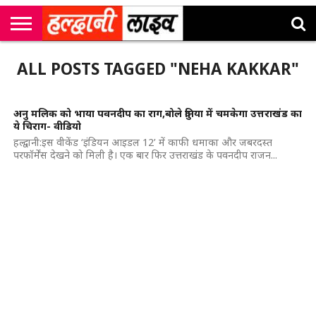
राष्ट्रीय
सी
उत्तराखंड
खेल
मनोरंजन
सम्पादकीय
जॉब
ALL POSTS TAGGED "NEHA KAKKAR"
एम
न्यूज़
अलर्ट्स
कॉर्नर
अनु मलिक को भाया पवनदीप का राग,बोले दुनिया में चमकेगा उत्तराखंड का
ये चिराग- वीडियो
हल्द्वानी:इस वीकेंड ‘इंडियन आइडल 12’ में काफी धमाका और जबरदस्त
परफॉर्मेंस देखने को मिली है। एक बार फिर उत्तराखंड के पवनदीप राजन...