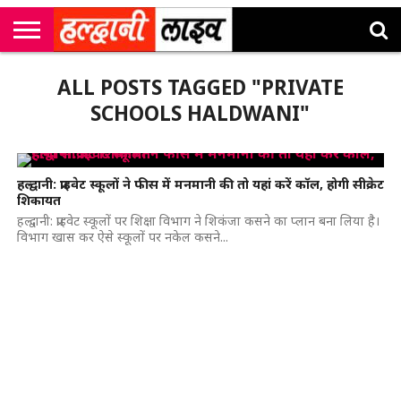
राष्ट्रीय
सी
उत्तराखंड
खेल
मनोरंजन
सम्पादकीय
जॉब
ALL POSTS TAGGED "PRIVATE
एम
न्यूज़
अलर्ट्स
कॉर्नर
SCHOOLS HALDWANI"
हल्द्वानी: प्राइवेट स्कूलों ने फीस में मनमानी की तो यहां करें कॉल, होगी सीक्रेट
शिकायत
हल्द्वानी: प्राइवेट स्कूलों पर शिक्षा विभाग ने शिकंजा कसने का प्लान बना लिया है।
विभाग खास कर ऐसे स्कूलों पर नकेल कसने...