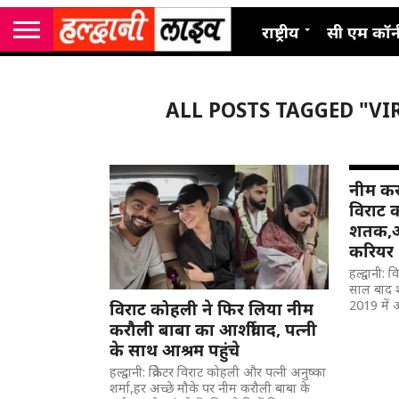
राष्ट्रीय
सी एम कॉर्
ALL POSTS TAGGED "V
नीम कर
विराट
शतक,आर
करियर
हल्द्वानी: 
साल बाद 
2019 में आ
विराट कोहली ने फिर लिया नीम
करौली बाबा का आर्शीवाद, पत्नी
के साथ आश्रम पहुंचे
हल्द्वानी: क्रिकेटर विराट कोहली और पत्नी अनुष्का
शर्मा,हर अच्छे मौके पर नीम करौली बाबा के