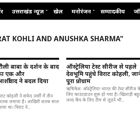
नर
उत्तराखंड न्यूज़
खेल
मनोरंजन
सम्पादकीय
जॉ
IRAT KOHLI AND ANUSHKA SHARMA"
ौली बाबा के दर्शन के बाद
ऑस्ट्रेलिया टेस्ट सीरीज से पहले
 का एक और
देवभूमि पहुंचे विराट कोहली, जाने
्शीवाद ने बदल दिया
पूरा प्रोग्राम
ऋषिकेश: ऑस्ट्रेलिया-भारत की टेस्ट सीरीज क
लिए काउंटडाउन शुरू हो गया है। खिलाड़ी बहु
विराट कोहली ने सफेद जर्सी में तीन
जल्द कैंप के लिए टीम से जुड़ने भी...
शतक जमाया है। आखिरी शतक साल
या था। विराट ने...