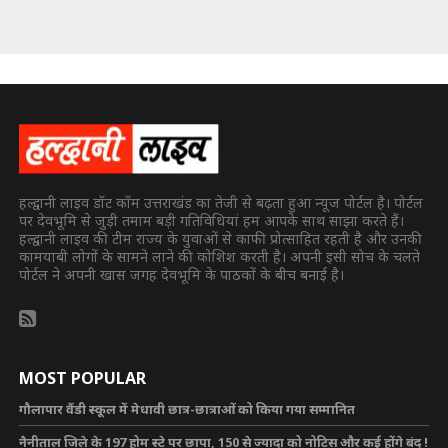
हल्द्वानी लाइव डॉट कॉम उत्तराखंड का तेजी से बढ़ता हुआ न्यूज पोर्टल है। पोर्टल
पर देवभूमि से जुड़ी तमाम बड़ी गतिविधियां हम आपके साथ साझा करते हैं।
हल्द्वानी लाइव की टीम राज्य के युवाओं से काफी प्रोत्साहित रहती है और उनकी
कामयाबी लोगों के सामने लाने की कोशिश करती है। अपनी इसी सोच के चलते
पोर्टल ने अपनी खास जगह देवभूमि के पाठकों के बीच बनाई है।
MOST POPULAR
गौलापार वैंडी स्कूल में मेधावी छात्र-छात्राओं को किया गया सम्मानित
नैनीताल जिले के 197 होम स्टे पर छापा, 150 से ज्यादा को नोटिस और कई होंगे बंद !