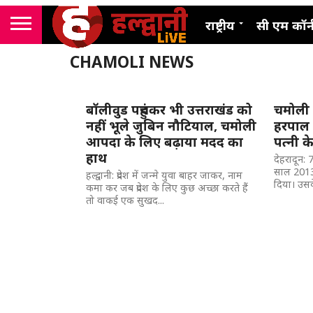
राष्ट्रीय
सी एम कॉर्
CHAMOLI NEWS
बॉलीवुड पहुंचकर भी उत्तराखंड को
चमोली 
नहीं भूले जुबिन नौटियाल, चमोली
हरपाल 
आपदा के लिए बढ़ाया मदद का
पत्नी के
हाथ
देहरादून:
साल 2013
हल्द्वानी: प्रदेश में जन्मे युवा बाहर जाकर, नाम
दिया। उसके
कमा कर जब प्रदेश के लिए कुछ अच्छा करते हैं
तो वाकई एक सुखद...