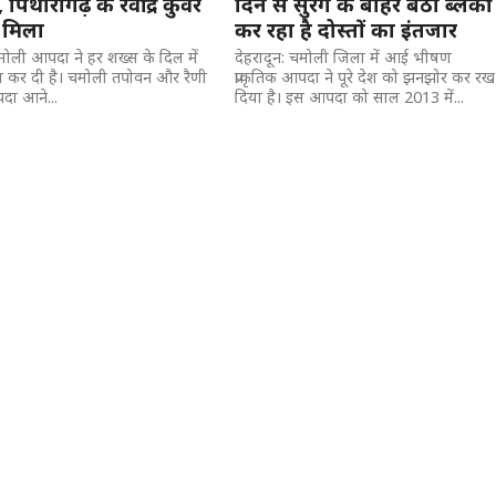
पिथौरागढ़ के रवींद्र कुंवर
दिन से सुरंग के बाहर बैठा ब्लैकी
 मिला
कर रहा है दोस्तों का इंतजार
 चमोली आपदा ने हर शख्स के दिल में
देहरादून: चमोली जिला में आई भीषण
ा कर दी है। चमोली तपोवन और रैणी
प्राकृतिक आपदा ने पूरे देश को झनझोर कर रख
पदा आने...
दिया है। इस आपदा को साल 2013 में...