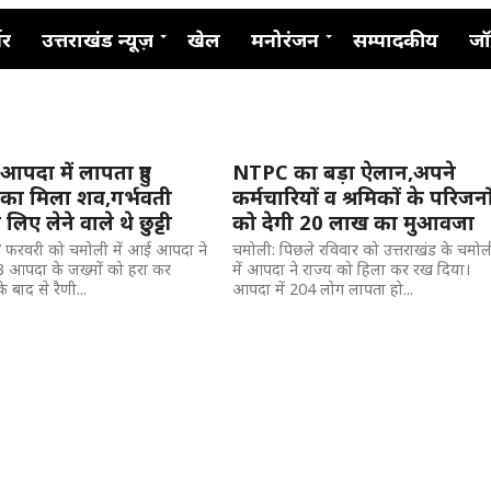
नर
उत्तराखंड न्यूज़
खेल
मनोरंजन
सम्पादकीय
जॉ
आपदा में लापता हुए
NTPC का बड़ा ऐलान,अपने
का मिला शव,गर्भवती
कर्मचारियों व श्रमिकों के परिजनो
 लिए लेने वाले थे छुट्टी
को देगी 20 लाख का मुआवजा
 7 फरवरी को चमोली में आई आपदा ने
चमोली: पिछले रविवार को उत्तराखंड के चमोल
 आपदा के जख्मों को हरा कर
में आपदा ने राज्य को हिला कर रख दिया।
 बाद से रैणी...
आपदा में 204 लोग लापता हो...