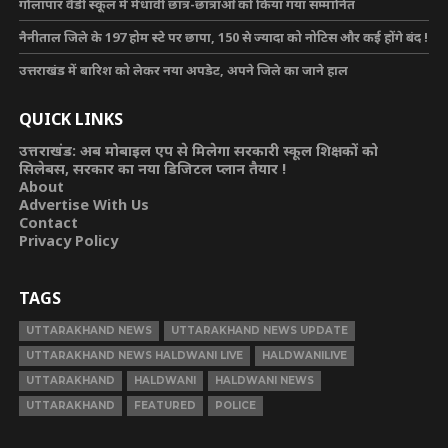
गौलापार वैंडी स्कूल में मेधावी छात्र-छात्राओं को किया गया सम्मानित
नैनीताल जिले के 197 होम स्टे पर छापा, 150 से ज्यादा को नोटिस और कई होंगे बंद !
उत्तराखंड में बारिश को लेकर नया अपडेट, अपने जिले का जाने हाल
QUICK LINKS
उत्तराखंड: अब मोबाइल एप से मिलेगा सरकारी स्कूल शिक्षकों को
सिलेबस, सरकार का नया डिजिटल प्लान तैयार !
About
Advertise With Us
Contact
Privacy Policy
TAGS
UTTARAKHAND NEWS
UTTARAKHAND NEWS UPDATE
UTTARAKHAND NEWS HALDWANI LIVE
HALDWANILIVE
UTTARAKHAND
HALDWANI
HALDWANI NEWS
UTTARAKHAND
FEATURED
POLICE