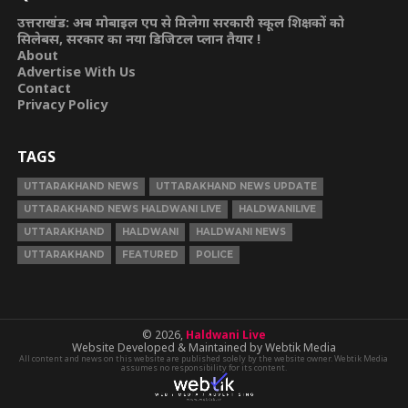
उत्तराखंड: अब मोबाइल एप से मिलेगा सरकारी स्कूल शिक्षकों को
सिलेबस, सरकार का नया डिजिटल प्लान तैयार !
About
Advertise With Us
Contact
Privacy Policy
TAGS
UTTARAKHAND NEWS
UTTARAKHAND NEWS UPDATE
UTTARAKHAND NEWS HALDWANI LIVE
HALDWANILIVE
UTTARAKHAND
HALDWANI
HALDWANI NEWS
UTTARAKHAND
FEATURED
POLICE
© 2026,
Haldwani Live
Website Developed & Maintained by Webtik Media
All content and news on this website are published solely by the website owner. Webtik Media
assumes no responsibility for its content.