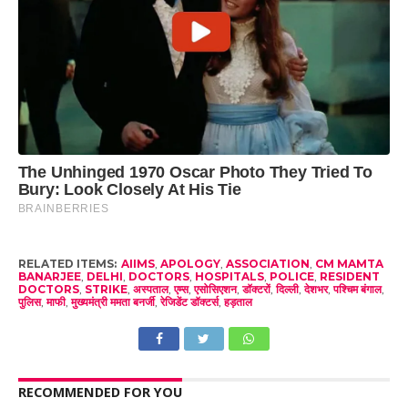
RELATED ITEMS:
AIIMS
,
APOLOGY
,
ASSOCIATION
,
CM MAMTA
BANARJEE
,
DELHI
,
DOCTORS
,
HOSPITALS
,
POLICE
,
RESIDENT
DOCTORS
,
STRIKE
,
अस्पताल
,
एम्स
,
एसोसिएशन
,
डॉक्टरों
,
दिल्ली
,
देशभर
,
पश्चिम बंगाल
,
पुलिस
,
माफी
,
मुख्यमंत्री ममता बनर्जी
,
रेजिडेंट डॉक्टर्स
,
हड़ताल
RECOMMENDED FOR YOU