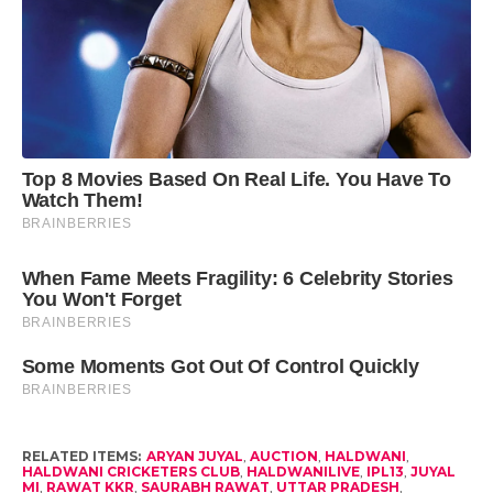
RELATED ITEMS:
ARYAN JUYAL
,
AUCTION
,
HALDWANI
,
HALDWANI CRICKETERS CLUB
,
HALDWANILIVE
,
IPL13
,
JUYAL
MI
,
RAWAT KKR
,
SAURABH RAWAT
,
UTTAR PRADESH
,