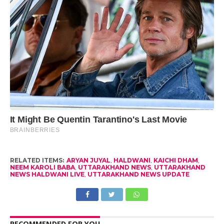
RELATED ITEMS:
ARYAN JUYAL
,
HALDWANI
,
KAICHI DHAM
,
NEEM KAROLI BABA
,
UTTARAKHAND NEWS
,
UTTARAKHAND
NEWS HALDWANI LIVE
,
UTTARAKHAND NEWS UPDATE
RECOMMENDED FOR YOU