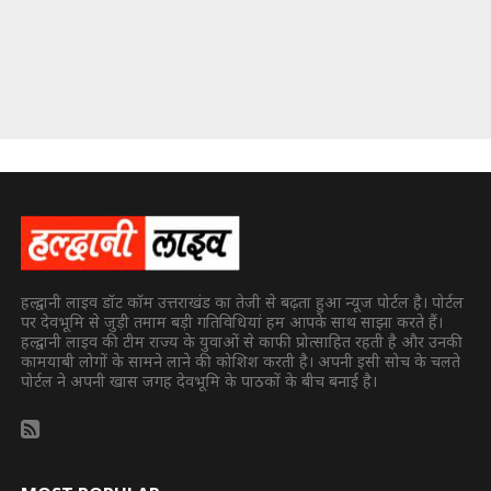
हल्द्वानी लाइव डॉट कॉम उत्तराखंड का तेजी से बढ़ता हुआ न्यूज पोर्टल है। पोर्टल
पर देवभूमि से जुड़ी तमाम बड़ी गतिविधियां हम आपके साथ साझा करते हैं।
हल्द्वानी लाइव की टीम राज्य के युवाओं से काफी प्रोत्साहित रहती है और उनकी
कामयाबी लोगों के सामने लाने की कोशिश करती है। अपनी इसी सोच के चलते
पोर्टल ने अपनी खास जगह देवभूमि के पाठकों के बीच बनाई है।