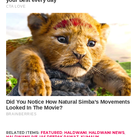
RELATED ITEMS:
FEATURED
,
HALDWANI
,
HALDWANI NEWS
,
HALDWANILIVE
,
IAS DEEPAK RAWAT
,
KUMAUN