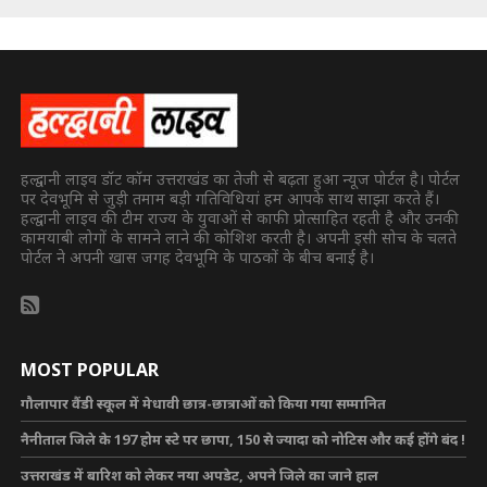
हल्द्वानी लाइव डॉट कॉम उत्तराखंड का तेजी से बढ़ता हुआ न्यूज पोर्टल है। पोर्टल
पर देवभूमि से जुड़ी तमाम बड़ी गतिविधियां हम आपके साथ साझा करते हैं।
हल्द्वानी लाइव की टीम राज्य के युवाओं से काफी प्रोत्साहित रहती है और उनकी
कामयाबी लोगों के सामने लाने की कोशिश करती है। अपनी इसी सोच के चलते
पोर्टल ने अपनी खास जगह देवभूमि के पाठकों के बीच बनाई है।
MOST POPULAR
गौलापार वैंडी स्कूल में मेधावी छात्र-छात्राओं को किया गया सम्मानित
नैनीताल जिले के 197 होम स्टे पर छापा, 150 से ज्यादा को नोटिस और कई होंगे बंद !
उत्तराखंड में बारिश को लेकर नया अपडेट, अपने जिले का जाने हाल