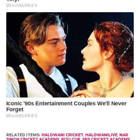
RELATED ITEMS:
HALDWANI CRICKET
,
HALDWANILIVE
,
NAR
SINGH CRICKET ACADEMY
,
RIJU CUP
,
SRS CRICKET ACADEMY
,