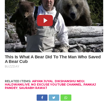
RELATED ITEMS:
ARYAN JUYAL
,
DIKSHANSHU NEGI
,
HALDWANILIVE
,
NO EXCUSE YOUTUBE CHANNEL
,
PANKAJ
PANDEY
,
SAURABH RAWAT