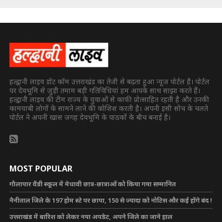
हल्द्वानी लाइव डॉट कॉम उत्तराखंड का तेजी से बढ़ता हुआ न्यूज पोर्टल है। पोर्टल
पर देवभूमि से जुड़ी तमाम बड़ी गतिविधियां हम आपके साथ साझा करते हैं।
हल्द्वानी लाइव की टीम राज्य के युवाओं से काफी प्रोत्साहित रहती है और उनकी
कामयाबी लोगों के सामने लाने की कोशिश करती है। अपनी इसी सोच के चलते
पोर्टल ने अपनी खास जगह देवभूमि के पाठकों के बीच बनाई है।
MOST POPULAR
गौलापार वैंडी स्कूल में मेधावी छात्र-छात्राओं को किया गया सम्मानित
नैनीताल जिले के 197 होम स्टे पर छापा, 150 से ज्यादा को नोटिस और कई होंगे बंद !
उत्तराखंड में बारिश को लेकर नया अपडेट, अपने जिले का जाने हाल