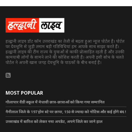
हल्द्वानी लाइव डॉट कॉम उत्तराखंड का तेजी से बढ़ता हुआ न्यूज पोर्टल है। पोर्टल
पर देवभूमि से जुड़ी तमाम बड़ी गतिविधियां हम आपके साथ साझा करते हैं।
हल्द्वानी लाइव की टीम राज्य के युवाओं से काफी प्रोत्साहित रहती है और उनकी
कामयाबी लोगों के सामने लाने की कोशिश करती है। अपनी इसी सोच के चलते
पोर्टल ने अपनी खास जगह देवभूमि के पाठकों के बीच बनाई है।
MOST POPULAR
गौलापार वैंडी स्कूल में मेधावी छात्र-छात्राओं को किया गया सम्मानित
नैनीताल जिले के 197 होम स्टे पर छापा, 150 से ज्यादा को नोटिस और कई होंगे बंद !
उत्तराखंड में बारिश को लेकर नया अपडेट, अपने जिले का जाने हाल