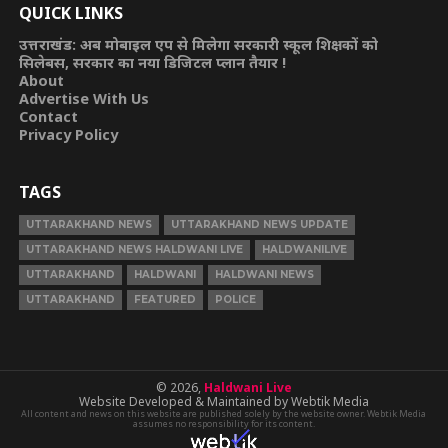
QUICK LINKS
उत्तराखंड: अब मोबाइल एप से मिलेगा सरकारी स्कूल शिक्षकों को
सिलेबस, सरकार का नया डिजिटल प्लान तैयार !
About
Advertise With Us
Contact
Privacy Policy
TAGS
UTTARAKHAND NEWS
UTTARAKHAND NEWS UPDATE
UTTARAKHAND NEWS HALDWANI LIVE
HALDWANILIVE
UTTARAKHAND
HALDWANI
HALDWANI NEWS
UTTARAKHAND
FEATURED
POLICE
© 2026,
Haldwani Live
Website Developed & Maintained by Webtik Media
All content and news on this website are published solely by the website owner. Webtik Media
assumes no responsibility for its content.