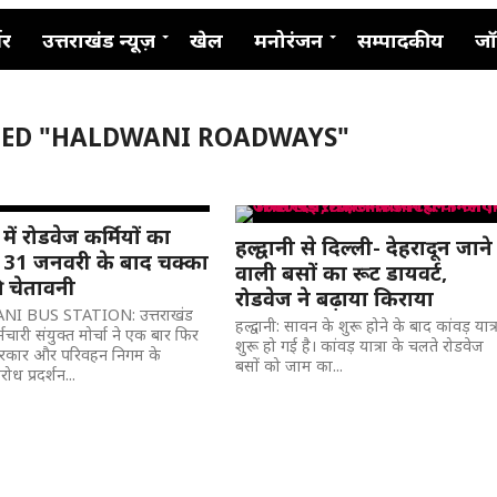
नर
उत्तराखंड न्यूज़
खेल
मनोरंजन
सम्पादकीय
जॉ
GED "HALDWANI ROADWAYS"
ी में रोडवेज कर्मियों का
हल्द्वानी से दिल्ली- देहरादून जाने
न, 31 जनवरी के बाद चक्का
वाली बसों का रूट डायवर्ट,
 चेतावनी
रोडवेज ने बढ़ाया किराया
I BUS STATION: उत्तराखंड
हल्द्वानी: सावन के शुरू होने के बाद कांवड़ यात्
मचारी संयुक्त मोर्चा ने एक बार फिर
शुरू हो गई है। कांवड़ यात्रा के चलते रोडवेज
 सरकार और परिवहन निगम के
बसों को जाम का...
ध प्रदर्शन...