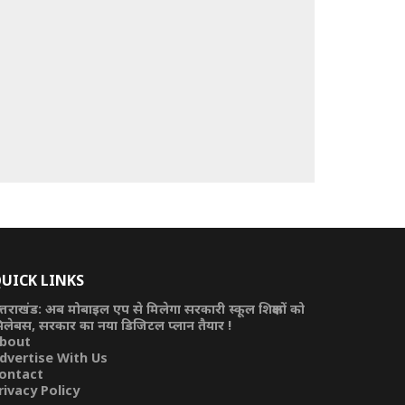
UICK LINKS
त्तराखंड: अब मोबाइल एप से मिलेगा सरकारी स्कूल शिक्षकों को
िलेबस, सरकार का नया डिजिटल प्लान तैयार !
bout
dvertise With Us
ontact
rivacy Policy