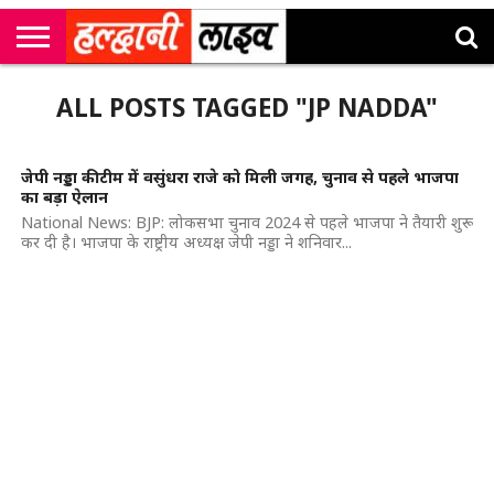
राष्ट्रीय
सी
उत्तराखंड
खेल
मनोरंजन
सम्पादकीय
जॉब
ALL POSTS TAGGED "JP NADDA"
एम
न्यूज़
अलर्ट्स
कॉर्नर
जेपी नड्डा की टीम में वसुंधरा राजे को मिली जगह, चुनाव से पहले भाजपा
का बड़ा ऐलान
National News: BJP: लोकसभा चुनाव 2024 से पहले भाजपा ने तैयारी शुरू
कर दी है। भाजपा के राष्ट्रीय अध्यक्ष जेपी नड्डा ने शनिवार...