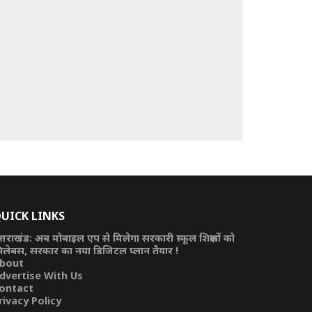
UICK LINKS
त्तराखंड: अब मोबाइल एप से मिलेगा सरकारी स्कूल शिक्षकों को
िलेबस, सरकार का नया डिजिटल प्लान तैयार !
bout
dvertise With Us
ontact
rivacy Policy