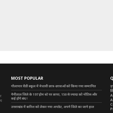
MOST POPULAR
Q
गौलापार वैंडी स्कूल में मेधावी छात्र-छात्राओं को किया गया सम्मानित
उ
स
नैनीताल जिले के 197 होम स्टे पर छापा, 150 से ज्यादा को नोटिस और
A
टल
कई होंगे बंद !
A
ाथ
C
उत्तराखंड में बारिश को लेकर नया अपडेट, अपने जिले का जाने हाल
P