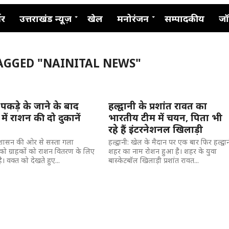
नर
उत्तराखंड न्यूज़
खेल
मनोरंजन
सम्पादकीय
जॉ
TAGGED "NAINITAL NEWS"
 पकड़े के जाने के बाद
हल्द्वानी के प्रशांत रावत का
ी में राशन की दो दुकानें
भारतीय टीम में चयन, पिता भी
रहे हैं इंटरनेशनल खिलाड़ी
 प्रशासन की ओर से सस्ता गला
हल्द्वानी: खेल के मैदान पर एक बार फिर हल्द्वा
 को ग्राहकों को राशन वितरण के लिए
शहर का नाम रोशन हुआ है। शहर के युवा
। वक्त को देखते हुए...
बास्केटबॉल खिलाड़ी प्रशांत रावत...