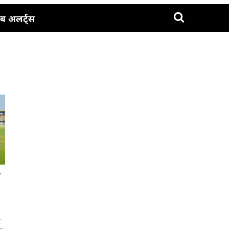
ब अलर्ट्स
े
ट