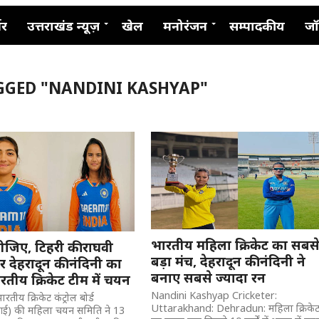
नर
उत्तराखंड न्यूज़
खेल
मनोरंजन
सम्पादकीय
जॉ
AGGED "NANDINI KASHYAP"
भारतीय महिला क्रिकेट का सबस
ीजिए, टिहरी की राघवी
बड़ा मंच, देहरादून की नंदिनी ने
र देहरादून की नंदिनी का
बनाए सबसे ज्यादा रन
तीय क्रिकेट टीम में चयन
Nandini Kashyap Cricketer:
ारतीय क्रिकेट कंट्रोल बोर्ड
Uttarakhand: Dehradun: महिला क्रिके
ई) की महिला चयन समिति ने 13