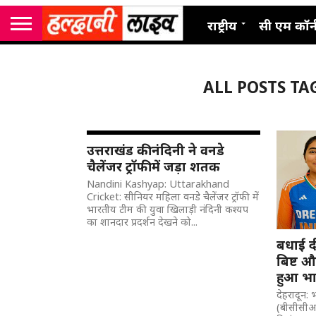
राष्ट्रीय
सी एम कॉर्
ALL POSTS T
उत्तराखंड की नंदिनी ने वनडे
चैलेंजर ट्रॉफी में जड़ा शतक
Nandini Kashyap: Uttarakhand
Cricket: सीनियर महिला वनडे चैलेंजर ट्रॉफी में
भारतीय टीम की युवा खिलाड़ी नंदिनी कश्यप
का शानदार प्रदर्शन देखने को...
बधाई द
बिष्ट औ
हुआ भार
देहरादून: भ
(बीसीसीआ