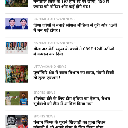
नैनीताल जिले के 197 होम स्टे पर छापा, 150 से
ज्यादा को नोटिस और कई होंगे बंद !
NAINITAL-HALDWANI NEWS
दीश्रा जोशी ने बनाई सोशल मीडिया से दूरी और 12वीं
में बन गई टॉपर !
NAINITAL-HALDWANI NEWS
गौलापार वेंडी स्कूल के बच्चों ने CBSE 12वीं नतीजों
में कमाल कर दिया
UTTARAKHAND NEWS
पूर्णागिरि क्षेत्र में खाद्य विभाग का छापा, गंदगी दिखी
तो तुरंत एक्शन !
SPORTS NEWS
श्रीलंका दौरे के लिए टीम इंडिया का ऐलान, वैभव
सूर्यवंशी को टीम में शामिल किया गया
SPORTS NEWS
पंजाब किंग्स के पुराने खिलाड़ी का हुआ निधन,
कोहली ने भी अपने दोस्त के लिए किया पोस्ट