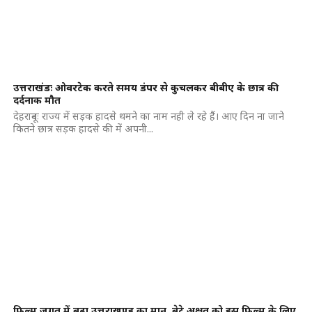
उत्तराखंडः ओवरटेक करते समय डंपर से कुचलकर बीबीए के छात्र की
दर्दनाक मौत
देहरादूनः राज्य में सड़क हादसे थमने का नाम नही ले रहे हैं। आए दिन ना जाने
कितने छात्र सड़क हादसे की में अपनी...
फिल्म जगत में बढ़ा उत्तराखण्ड का मान, बेटे अक्षत को इस फिल्म के लिए