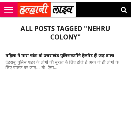
राष्ट्रीय
सी
उत्तराखंड
खेल
मनोरंजन
सम्पादकीय
जॉब
ALL POSTS TAGGED "NEHRU
एम
न्यूज़
अलर्ट्स
कॉर्नर
COLONY"
महिला ने मारा चांटा तो उत्तराखंड पुलिसकर्मी ने हेलमेट ही जड़ डाला
देहरादूनः पुलिस शहर के लोगों की सुरक्षा के लिए होती है अगर वो ही लोगों के
लिए घातक बन जाए…. तो। ऐसा...