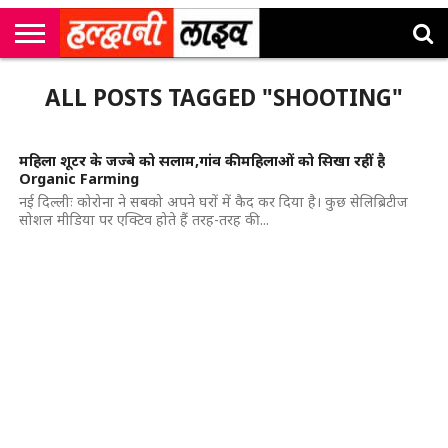
राष्ट्रीय
सी
उत्तराखंड
खेल
मनोरंजन
सम्पादकीय
जॉब
ALL POSTS TAGGED "SHOOTING"
एम
न्यूज़
अलर्ट्स
कॉर्नर
महिला शूटर के जज्बे को सलाम,गांव की महिलाओं को सिखा रहीं है
Organic Farming
नई दिल्लीः कोरोना ने सबको अपने घरों में कैद कर दिया है। कुछ सेलिब्रिटीज
सोशल मीडिया पर एक्टिव होते हैं तरह-तरह की...