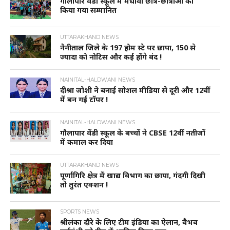
गौलापार वैंडी स्कूल में मेधावी छात्र-छात्राओं को
किया गया सम्मानित
UTTARAKHAND NEWS
नैनीताल जिले के 197 होम स्टे पर छापा, 150 से
ज्यादा को नोटिस और कई होंगे बंद !
NAINITAL-HALDWANI NEWS
दीश्रा जोशी ने बनाई सोशल मीडिया से दूरी और 12वीं
में बन गई टॉपर !
NAINITAL-HALDWANI NEWS
गौलापार वेंडी स्कूल के बच्चों ने CBSE 12वीं नतीजों
में कमाल कर दिया
UTTARAKHAND NEWS
पूर्णागिरि क्षेत्र में खाद्य विभाग का छापा, गंदगी दिखी
तो तुरंत एक्शन !
SPORTS NEWS
श्रीलंका दौरे के लिए टीम इंडिया का ऐलान, वैभव