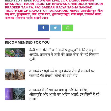
RELATED ITEMS:
HALDWANI LIVE
,
LOK SABHA
,
MANISH
KHANDURI
,
PAURI
,
PAURI MP BHUWAN CHANDRA KHANDURI
,
PRADEEP TAMTA
,
RAJ BABBAR
,
RAJYA SABHA SANSAD
,
TIRATH SINGH RAWAT
,
UTTARAKHAND NEWS
,
उत्तराखंड न्यूज
,
तीरथ
सिंह रावत
,
पूर्व मुख्यमंत्री
,
पौड़ी
,
प्रदीप टम्टा
,
भुवन चन्द्र खंडूरी
,
मनीष खंडूरी
,
राज्यसभा सांसद
राजबब्बर
,
लोकसभा
,
सासंद
,
हल्द्वानी लाइव
RECOMMENDED FOR YOU
कैंची धाम मेले में आने वाले श्रद्धालुओं के लिए अहम
अपडेट, प्रशासन ने जारी की शटल सेवा की नई किराया
सूची
उत्तराखंड : यहां चलेगा बुलडोजर! सैकड़ों मकानों पर
कार्रवाई की तैयारी, लोगों की उड़ी नींद
उत्तराखंड में मौसम का बड़ा यू-टर्न! तेज बारिश,
ओलावृष्टि और आंधी का ऑरेंज अलर्ट, इन जिलों में रहें
सतर्क