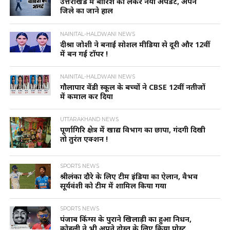
उत्तराखंड में बारिश को लेकर नया अपडेट, अपने
जिले का जाने हाल
NAINITAL-HALDWANI NEWS
दीश्रा जोशी ने बनाई सोशल मीडिया से दूरी और 12वीं
में बन गई टॉपर !
NAINITAL-HALDWANI NEWS
गौलापार वेंडी स्कूल के बच्चों ने CBSE 12वीं नतीजों
में कमाल कर दिया
UTTARAKHAND NEWS
पूर्णागिरि क्षेत्र में खाद्य विभाग का छापा, गंदगी दिखी
तो तुरंत एक्शन !
SPORTS NEWS
श्रीलंका दौरे के लिए टीम इंडिया का ऐलान, वैभव
सूर्यवंशी को टीम में शामिल किया गया
SPORTS NEWS
पंजाब किंग्स के पुराने खिलाड़ी का हुआ निधन,
कोहली ने भी अपने दोस्त के लिए किया पोस्ट