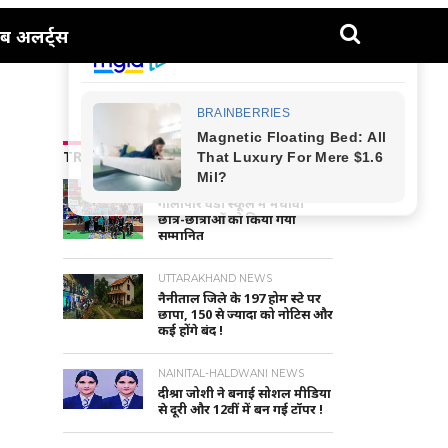
ब अलर्ट्स
TRENDING NEWS
NAINITAL-HALDWANI NEWS
गौलापार वैंडी स्कूल में मेधावी
छात्र-छात्राओं को किया गया
सम्मानित
UTTARAKHAND NEWS
नैनीताल जिले के 197 होम स्टे पर
छापा, 150 से ज्यादा को नोटिस और
कई होंगे बंद !
NAINITAL-HALDWANI NEWS
दीश्रा जोशी ने बनाई सोशल मीडिया
से दूरी और 12वीं में बन गई टॉपर !