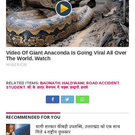
RELATED ITEMS:
BAIJNATH
,
HALDWANI
,
ROAD ACCIDENT
,
STUDENT
,
की
,
के
,
छात्र
,
बैजनाथ
,
में
,
सड़क
,
हल्द्वानी
,
हादसे
RECOMMENDED FOR YOU
धामी सरकार की बड़ी उपलब्धि, उत्तराखंड को एक साथ
मिले 4 राष्ट्रीय पुरस्कार