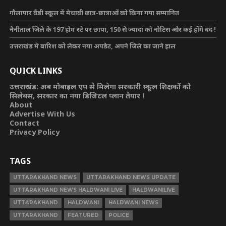
गौलापार वैंडी स्कूल में मेधावी छात्र-छात्राओं को किया गया सम्मानित
नैनीताल जिले के 197 होम स्टे पर छापा, 150 से ज्यादा को नोटिस और कई होंगे बंद !
उत्तराखंड में बारिश को लेकर नया अपडेट, अपने जिले का जाने हाल
QUICK LINKS
उत्तराखंड: अब मोबाइल एप से मिलेगा सरकारी स्कूल शिक्षकों को
सिलेबस, सरकार का नया डिजिटल प्लान तैयार !
About
Advertise With Us
Contact
Privacy Policy
TAGS
UTTARAKHAND NEWS
UTTARAKHAND NEWS UPDATE
UTTARAKHAND NEWS HALDWANI LIVE
HALDWANILIVE
UTTARAKHAND
HALDWANI
HALDWANI NEWS
UTTARAKHAND
FEATURED
POLICE