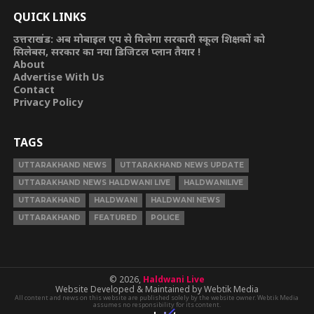
QUICK LINKS
उत्तराखंड: अब मोबाइल एप से मिलेगा सरकारी स्कूल शिक्षकों को
सिलेबस, सरकार का नया डिजिटल प्लान तैयार !
About
Advertise With Us
Contact
Privacy Policy
TAGS
UTTARAKHAND NEWS
UTTARAKHAND NEWS UPDATE
UTTARAKHAND NEWS HALDWANI LIVE
HALDWANILIVE
UTTARAKHAND
HALDWANI
HALDWANI NEWS
UTTARAKHAND
FEATURED
POLICE
© 2026,
Haldwani Live
Website Developed & Maintained by Webtik Media
All content and news on this website are published solely by the website owner. Webtik Media
assumes no responsibility for its content.