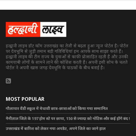
हल्द्वानी लाइव डॉट कॉम उत्तराखंड का तेजी से बढ़ता हुआ न्यूज पोर्टल है। पोर्टल
पर देवभूमि से जुड़ी तमाम बड़ी गतिविधियां हम आपके साथ साझा करते हैं।
हल्द्वानी लाइव की टीम राज्य के युवाओं से काफी प्रोत्साहित रहती है और उनकी
कामयाबी लोगों के सामने लाने की कोशिश करती है। अपनी इसी सोच के चलते
पोर्टल ने अपनी खास जगह देवभूमि के पाठकों के बीच बनाई है।
MOST POPULAR
गौलापार वैंडी स्कूल में मेधावी छात्र-छात्राओं को किया गया सम्मानित
नैनीताल जिले के 197 होम स्टे पर छापा, 150 से ज्यादा को नोटिस और कई होंगे बंद !
उत्तराखंड में बारिश को लेकर नया अपडेट, अपने जिले का जाने हाल