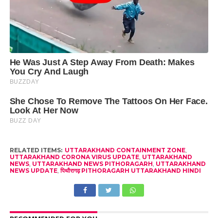
RELATED ITEMS:
UTTARAKHAND CONTAINMENT ZONE
,
UTTARAKHAND CORONA VIRUS UPDATE
,
UTTARAKHAND
NEWS
,
UTTARAKHAND NEWS PITHORAGARH
,
UTTARAKHAND
NEWS UPDATE
,
पिथौरागढ़ PITHORAGARH UTTARAKHAND HINDI