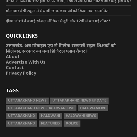
नैनीताल जिले के 197 होम स्टे पर छापा, 150 से ज्यादा को नोटिस और कई होंगे बंद !
गौलापार वैंडी स्कूल में मेधावी छात्र-छात्राओं को किया गया सम्मानित
दीश्रा जोशी ने बनाई सोशल मीडिया से दूरी और 12वीं में बन गई टॉपर !
QUICK LINKS
उत्तराखंड: अब मोबाइल एप से मिलेगा सरकारी स्कूल शिक्षकों को
सिलेबस, सरकार का नया डिजिटल प्लान तैयार !
About
Advertise With Us
Contact
Privacy Policy
TAGS
UTTARAKHAND NEWS
UTTARAKHAND NEWS UPDATE
UTTARAKHAND NEWS HALDWANI LIVE
HALDWANILIVE
UTTARAKHAND
HALDWANI
HALDWANI NEWS
UTTARAKHAND
FEATURED
POLICE