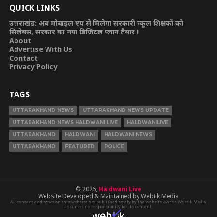
QUICK LINKS
उत्तराखंड: अब मोबाइल एप से मिलेगा सरकारी स्कूल शिक्षकों को
सिलेबस, सरकार का नया डिजिटल प्लान तैयार !
About
Advertise With Us
Contact
Privacy Policy
TAGS
UTTARAKHAND NEWS
UTTARAKHAND NEWS UPDATE
UTTARAKHAND NEWS HALDWANI LIVE
HALDWANILIVE
UTTARAKHAND
HALDWANI
HALDWANI NEWS
UTTARAKHAND
FEATURED
POLICE
© 2026,
Haldwani Live
Website Developed & Maintained by Webtik Media
All content and news on this website are published solely by the website owner. Webtik Media
assumes no responsibility for its content.