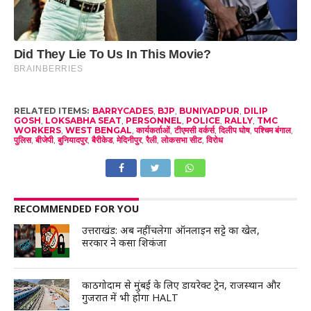
RELATED ITEMS:
BARRYCADES
,
BJP
,
BUNIYADPUR
,
DILIP
GOSH
,
LOKSABHA SEAT
,
PERSONNEL
,
POLICE
,
RALLY
,
TMC
WORKERS
,
WEST BENGAL
,
कार्यकर्ताओं
,
टीएमसी वर्कर्स
,
दिलीप घोष
,
पश्चिम बंगाल
,
पुलिस
,
बीजेपी
,
बुनियादपुर
,
बैरीकेड
,
मेदिनीपुर
,
रैली
,
लोकसभा सीट
,
विरोध
RECOMMENDED FOR YOU
उत्तराखंड: अब नहीं चलेगा ऑनलाइन सट्टे का खेल,
सरकार ने कसा शिकंजा
काठगोदाम से मुंबई के लिए डायरेक्ट ट्रेन, राजस्थान और
गुजरात में भी होगा HALT