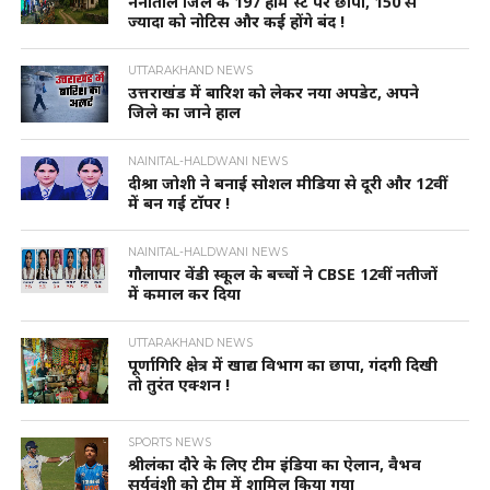
नैनीताल जिले के 197 होम स्टे पर छापा, 150 से
ज्यादा को नोटिस और कई होंगे बंद !
UTTARAKHAND NEWS
उत्तराखंड में बारिश को लेकर नया अपडेट, अपने
जिले का जाने हाल
NAINITAL-HALDWANI NEWS
दीश्रा जोशी ने बनाई सोशल मीडिया से दूरी और 12वीं
में बन गई टॉपर !
NAINITAL-HALDWANI NEWS
गौलापार वेंडी स्कूल के बच्चों ने CBSE 12वीं नतीजों
में कमाल कर दिया
UTTARAKHAND NEWS
पूर्णागिरि क्षेत्र में खाद्य विभाग का छापा, गंदगी दिखी
तो तुरंत एक्शन !
SPORTS NEWS
श्रीलंका दौरे के लिए टीम इंडिया का ऐलान, वैभव
सूर्यवंशी को टीम में शामिल किया गया