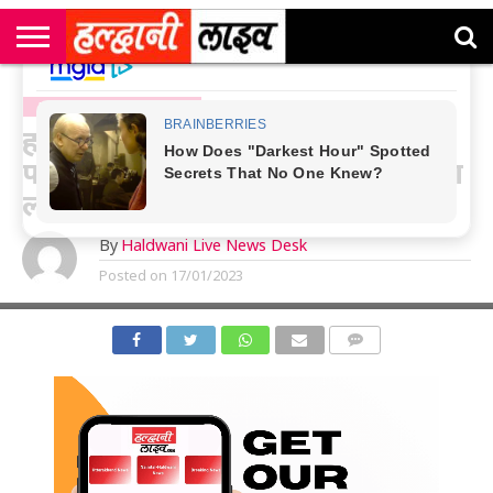
राष्ट्रीय
सी
उत्तराखंड
खेल
मनोरंजन
सम्पादकीय
जॉब
एम
न्यूज़
अलर्ट्स
NAINITAL-HALDWANI NEWS
कॉर्नर
हल्द्वानी:कुमाऊं कमिश्नर ने चंदन
फार्मेसी को सीज किया, फार्मासिस्ट का
लाइसेंस भी होगा निरस्त
By
Haldwani Live News Desk
Posted on
17/01/2023
COMMENTS