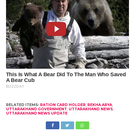
RELATED ITEMS:
RATION CARD HOLDER
,
REKHA ARYA
,
UTTARAKHAND GOVERNMENT
,
UTTARAKHAND NEWS
,
UTTARAKHAND NEWS UPDATE