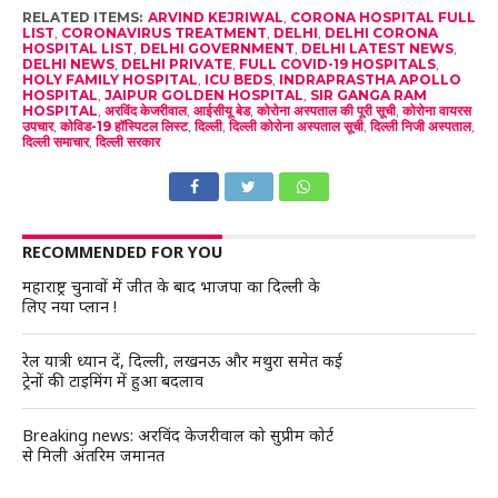
RELATED ITEMS:
ARVIND KEJRIWAL
,
CORONA HOSPITAL FULL
LIST
,
CORONAVIRUS TREATMENT
,
DELHI
,
DELHI CORONA
HOSPITAL LIST
,
DELHI GOVERNMENT
,
DELHI LATEST NEWS
,
DELHI NEWS
,
DELHI PRIVATE
,
FULL COVID-19 HOSPITALS
,
HOLY FAMILY HOSPITAL
,
ICU BEDS
,
INDRAPRASTHA APOLLO
HOSPITAL
,
JAIPUR GOLDEN HOSPITAL
,
SIR GANGA RAM
HOSPITAL
,
अरविंद केजरीवाल
,
आईसीयू बेड
,
कोरोना अस्पताल की पूरी सूची
,
कोरोना वायरस
उपचार
,
कोविड-19 हॉस्‍प‍िटल ल‍िस्‍ट
,
दिल्ली
,
दिल्ली कोरोना अस्पताल सूची
,
दिल्ली निजी अस्‍पताल
,
दिल्ली समाचार
,
दिल्ली सरकार
RECOMMENDED FOR YOU
महाराष्ट्र चुनावों में जीत के बाद भाजपा का दिल्ली के
लिए नया प्लान !
रेल यात्री ध्यान दें, दिल्ली, लखनऊ और मथुरा समेत कई
ट्रेनों की टाइमिंग में हुआ बदलाव
Breaking news: अरविंद केजरीवाल को सुप्रीम कोर्ट
से मिली अंतरिम जमानत