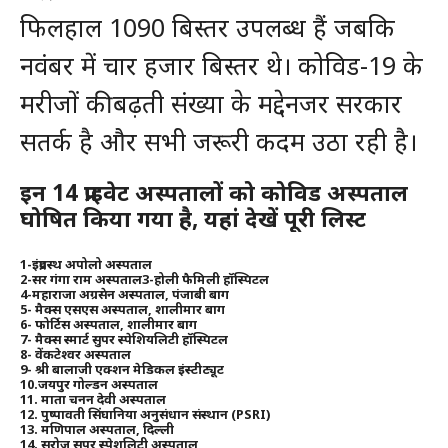
फिलहाल 1090 बिस्तर उपलब्ध हैं जबकि
नवंबर में चार हजार बिस्तर थे। कोविड-19 के
मरीजों की बढ़ती संख्या के मद्देनजर सरकार
सतर्क है और सभी जरूरी कदम उठा रही है।
इन 14 प्राइवेट अस्‍पतालों को कोव‍िड अस्‍पताल
घोष‍ित क‍िया गया है, यहां देखें पूरी ल‍िस्‍ट
1-इंद्रप्रस्थ अपोलो अस्पताल
2-सर गंगा राम अस्पताल3-होली फैमिली हॉस्पिटल
4-महाराजा अग्रसेन अस्पताल, पंजाबी बाग
5- मैक्स एसएस अस्पताल, शालीमार बाग
6- फोर्टिस अस्पताल, शालीमार बाग
7- मैक्स स्मार्ट सुपर स्पेशियलिटी हॉस्पिटल
8- वेंकटेश्वर अस्पताल
9- श्री बालाजी एक्शन मेडिकल इंस्टीट्यूट
10.जयपुर गोल्डन अस्पताल
11. माता चनन देवी अस्पताल
12. पुष्पावती सिंघानिया अनुसंधान संस्थान (PSRI)
13. मणिपाल अस्पताल, दिल्ली
14. सरोज सुपर स्पेशलिटी अस्पताल