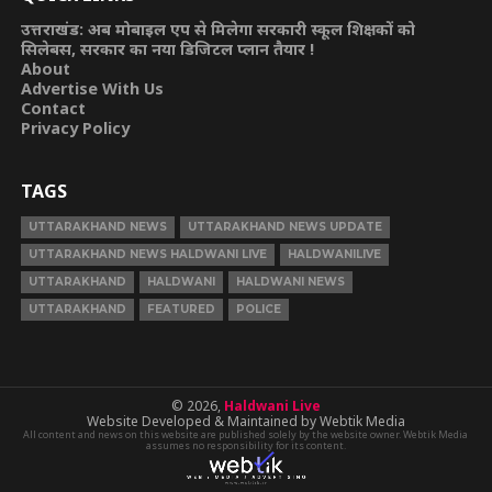
उत्तराखंड: अब मोबाइल एप से मिलेगा सरकारी स्कूल शिक्षकों को
सिलेबस, सरकार का नया डिजिटल प्लान तैयार !
About
Advertise With Us
Contact
Privacy Policy
TAGS
UTTARAKHAND NEWS
UTTARAKHAND NEWS UPDATE
UTTARAKHAND NEWS HALDWANI LIVE
HALDWANILIVE
UTTARAKHAND
HALDWANI
HALDWANI NEWS
UTTARAKHAND
FEATURED
POLICE
© 2026,
Haldwani Live
Website Developed & Maintained by Webtik Media
All content and news on this website are published solely by the website owner. Webtik Media
assumes no responsibility for its content.