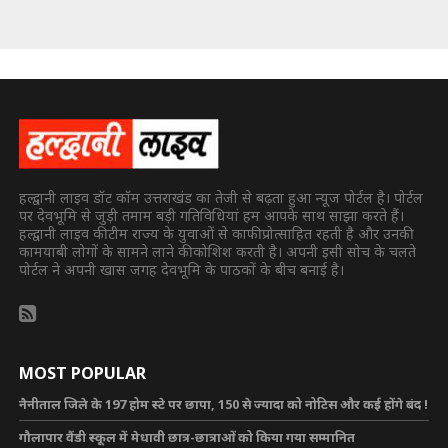
हल्द्वानी लाइव डॉट कॉम उत्तराखंड का तेजी से बढ़ता हुआ न्यूज पोर्टल है। पोर्टल
पर देवभूमि से जुड़ी तमाम बड़ी गतिविधियां हम आपके साथ साझा करते हैं।
हल्द्वानी लाइव की टीम राज्य के युवाओं से काफी प्रोत्साहित रहती है और उनकी
कामयाबी लोगों के सामने लाने की कोशिश करती है। अपनी इसी सोच के चलते
पोर्टल ने अपनी खास जगह देवभूमि के पाठकों के बीच बनाई है।
MOST POPULAR
नैनीताल जिले के 197 होम स्टे पर छापा, 150 से ज्यादा को नोटिस और कई होंगे बंद !
गौलापार वैंडी स्कूल में मेधावी छात्र-छात्राओं को किया गया सम्मानित