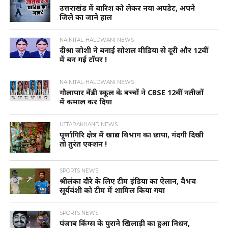
उत्तराखंड में बारिश को लेकर नया अपडेट, अपने
जिले का जाने हाल
NAINITAL-HALDWANI NEWS
दीश्रा जोशी ने बनाई सोशल मीडिया से दूरी और 12वीं
में बन गई टॉपर !
NAINITAL-HALDWANI NEWS
गौलापार वेंडी स्कूल के बच्चों ने CBSE 12वीं नतीजों
में कमाल कर दिया
UTTARAKHAND NEWS
पूर्णागिरि क्षेत्र में खाद्य विभाग का छापा, गंदगी दिखी
तो तुरंत एक्शन !
SPORTS NEWS
श्रीलंका दौरे के लिए टीम इंडिया का ऐलान, वैभव
सूर्यवंशी को टीम में शामिल किया गया
SPORTS NEWS
पंजाब किंग्स के पुराने खिलाड़ी का हुआ निधन,