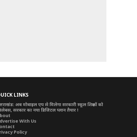
UICK LINKS
त्तराखंड: अब मोबाइल एप से मिलेगा सरकारी स्कूल शिक्षकों को
िलेबस, सरकार का नया डिजिटल प्लान तैयार !
bout
dvertise With Us
ontact
rivacy Policy