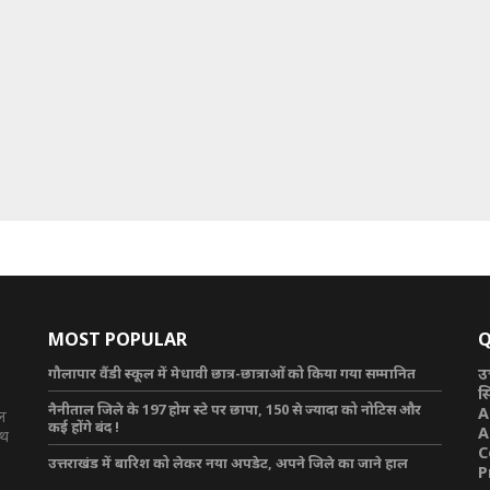
MOST POPULAR
Q
गौलापार वैंडी स्कूल में मेधावी छात्र-छात्राओं को किया गया सम्मानित
उ
स
नैनीताल जिले के 197 होम स्टे पर छापा, 150 से ज्यादा को नोटिस और
A
टल
कई होंगे बंद !
A
ाथ
C
उत्तराखंड में बारिश को लेकर नया अपडेट, अपने जिले का जाने हाल
P