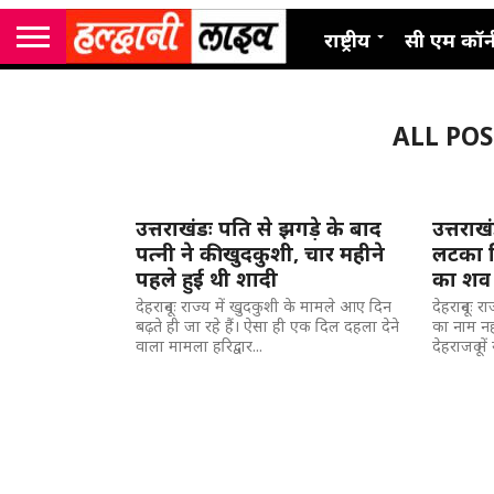
राष्ट्रीय
सी एम कॉर्
ALL POS
उत्तराखंडः पति से झगड़े के बाद
उत्तराख
पत्नी ने की खुदकुशी, चार महीने
लटका म
पहले हुई थी शादी
का शव
देहरादूनः राज्य में खुदकुशी के मामले आए दिन
देहरादूनः 
बढ़ते ही जा रहे हैं। ऐसा ही एक दिल दहला देने
का नाम नही
वाला मामला हरिद्वार...
देहराजदू में 