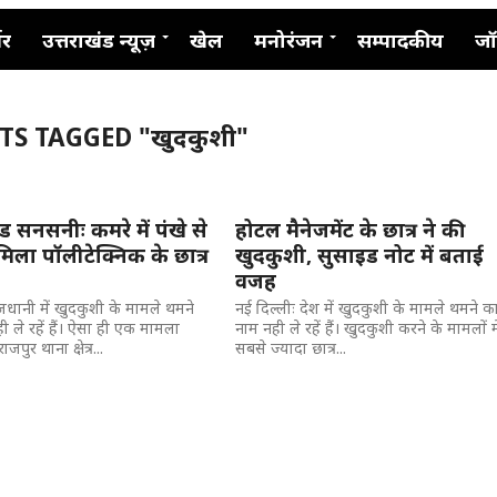
नर
उत्तराखंड न्यूज़
खेल
मनोरंजन
सम्पादकीय
जॉ
TS TAGGED "खुदकुशी"
ंड सनसनीः कमरे में पंखे से
होटल मैनेजमेंट के छात्र ने की
िला पॉलीटेक्निक के छात्र
खुदकुशी, सुसाइड नोट में बताई
वजह
राजधानी में खुदकुशी के मामले थमने
नई दिल्लीः देश में खुदकुशी के मामले थमने क
 ले रहें हैं। ऐसा ही एक मामला
नाम नही ले रहें हैं। खुदकुशी करने के मामलों मे
राजपुर थाना क्षेत्र...
सबसे ज्यादा छात्र...