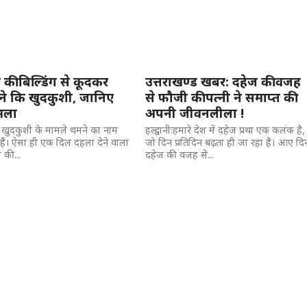
ी बिल्डिंग से कूदकर
उत्तराखण्ड खबर: दहेज की वजह
ने कि खुदकुशी, जानिए
से फौजी की पत्नी ने समाप्त की
ामला
अपनी जीवनलीला !
ः खुदकुशी के मामले थमने का नाम
हल्द्वानीःहमारे देश में दहेज प्रथा एक कलंक है,
ं हैं। ऐसा ही एक दिल दहला देने वाला
जो दिन प्रतिदिन बढ़ता ही जा रहा है। आए दि
 की...
दहेज की वजह से...