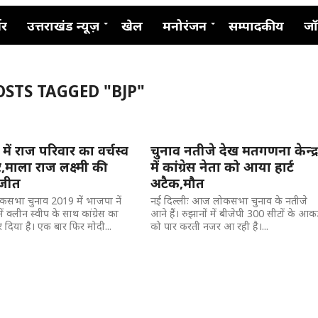
नर
उत्तराखंड न्यूज़
खेल
मनोरंजन
सम्पादकीय
जॉ
OSTS TAGGED "BJP"
 में राज परिवार का वर्चस्व
चुनाव नतीजे देख मतगणना केन्द्
माला राज लक्ष्मी की
में कांग्रेस नेता को आया हार्ट
 जीत
अटैक,मौत
लोकसभा चुनाव 2019 में भाजपा नें
नई दिल्लीः आज लोकसभा चुनाव के नतीजे
ें क्लीन स्वीप के साथ कांग्रेस का
आने हैं। रुझानों में बीजेपी 300 सीटों के आकड
दिया है। एक बार फिर मोदी...
को पार करती नजर आ रही है।...