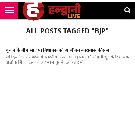
राष्ट्रीय
सी
उत्तराखंड
खेल
मनोरंजन
सम्पादकीय
जॉब
ALL POSTS TAGGED "BJP"
एम
न्यूज़
अलर्ट्स
कॉर्नर
चुनाव के बीच भाजपा विधायक को आजीवन कारावास की सजा
नई दिल्लीः उत्तर प्रदेश में भारतीय जनता पार्टी (भाजपा) से हमीरपुर के विधायक
अशोक सिंह चंदेल को 22 साल पुराने हत्याकांड में...