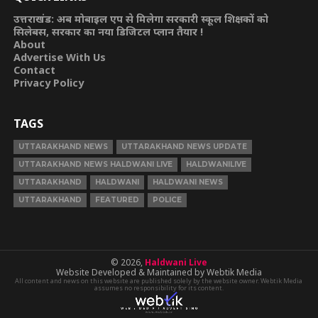
उत्तराखंड: अब मोबाइल एप से मिलेगा सरकारी स्कूल शिक्षकों को
सिलेबस, सरकार का नया डिजिटल प्लान तैयार !
About
Advertise With Us
Contact
Privacy Policy
TAGS
UTTARAKHAND NEWS
UTTARAKHAND NEWS UPDATE
UTTARAKHAND NEWS HALDWANI LIVE
HALDWANILIVE
UTTARAKHAND
HALDWANI
HALDWANI NEWS
UTTARAKHAND
FEATURED
POLICE
© 2026,
Haldwani Live
Website Developed & Maintained by Webtik Media
All content and news on this website are published solely by the website owner. Webtik Media
assumes no responsibility for its content.