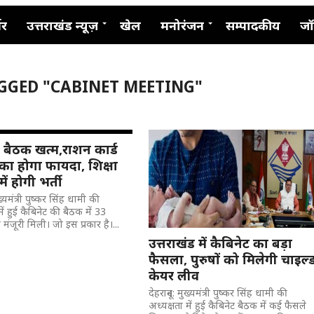
नर
उत्तराखंड न्यूज़
खेल
मनोरंजन
सम्पादकीय
जॉ
AGGED "CABINET MEETING"
 बैठक खत्म,राशन कार्ड
का होगा फायदा, शिक्षा
ें होगी भर्ती
ुख्यमंत्री पुष्कर सिंह धामी की
में हुई कैबिनेट की बैठक में 33
को मंजूरी मिली। जो इस प्रकार है।...
उत्तराखंड में कैबिनेट का बड़ा
फैसला, पुरुषों को मिलेगी चाइल्
केयर लीव
देहरादून: मुख्यमंत्री पुष्कर सिंह धामी की
अध्यक्षता में हुई कैबिनेट बैठक में कई फैसले