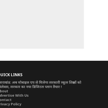
UICK LINKS
त्तराखंड: अब मोबाइल एप से मिलेगा सरकारी स्कूल शिक्षकों को
िलेबस, सरकार का नया डिजिटल प्लान तैयार !
bout
dvertise With Us
ontact
rivacy Policy