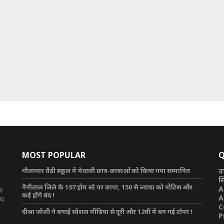
MOST POPULAR
Q
गौलापार वैंडी स्कूल में मेधावी छात्र-छात्राओं को किया गया सम्मानित
उ
स
नैनीताल जिले के 197 होम स्टे पर छापा, 150 से ज्यादा को नोटिस और
A
टल
कई होंगे बंद !
A
ाथ
C
दीश्रा जोशी ने बनाई सोशल मीडिया से दूरी और 12वीं में बन गई टॉपर !
P